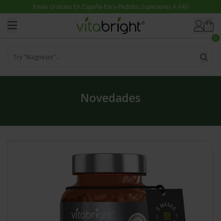
Ir directamente al contenido
0
Try "Magnesio"...
Novedades