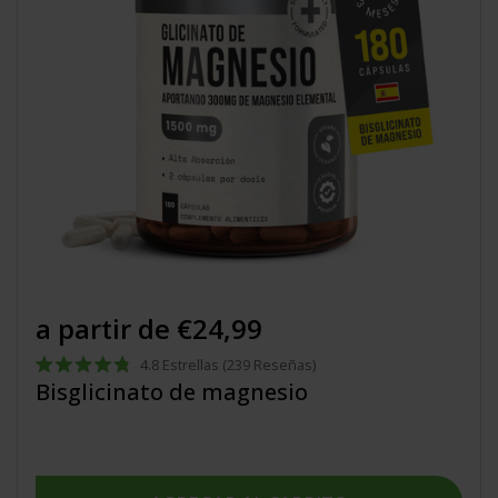
a partir de €24,99
4.8
Estrellas
(239 Reseñas)
Calificado
Bisglicinato de magnesio
4.8
de
5
estrellas