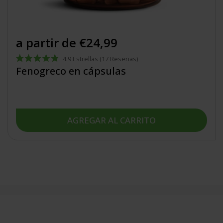
a partir de €24,99
4.9
Estrellas
(17 Reseñas)
Calificado
Fenogreco en cápsulas
4.9
de
5
estrellas
AGREGAR AL CARRITO