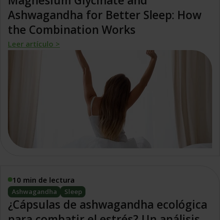
Magnesium Glycinate and
Ashwagandha for Better Sleep: How
the Combination Works
Leer artículo >
10 min de lectura
Ashwagandha
Sleep
¿Cápsulas de ashwagandha ecológica
para combatir el estrés? Un análisis