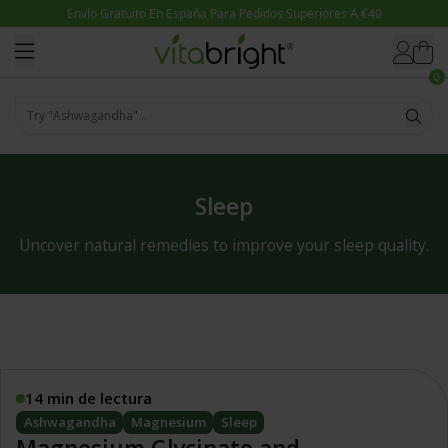
Ir directamente al contenido
0
Try "Ashwagandha"...
Sleep
Uncover natural remedies to improve your sleep quality.
14 min de lectura
Ashwagandha
Magnesium
Sleep