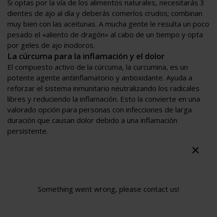
Si optas por la vía de los alimentos naturales, necesitarás 3
dientes de ajo al día y deberás comerlos crudos; combinan
muy bien con las aceitunas. A mucha gente le resulta un poco
pesado el «aliento de dragón» al cabo de un tiempo y opta
por geles de ajo inodoros.
La cúrcuma para la inflamación y el dolor
El compuesto activo de la cúrcuma, la curcumina, es un
potente agente antiinflamatorio y antioxidante. Ayuda a
reforzar el sistema inmunitario neutralizando los radicales
libres y reduciendo la inflamación. Esto la convierte en una
valorado opción para personas con infecciones de larga
duración que causan dolor debido a una inflamación
persistente.
La cúrcuma contiene muchos compuestos y la investigación
aún está descifrando cuáles son sus funciones, pero parece
que algunos de ellos, llamados polifenoles, pueden potenciar
la eficacia de la vitamina C.
Algunos estudios sugieren incluso que la cúrcuma puede
Something went wrong, please contact us!
combatir activamente una serie de infecciones:
«Recientemente, se ha investigado la actividad antiviral y
antibacteriana de la curcumina, y se ha demostrado que