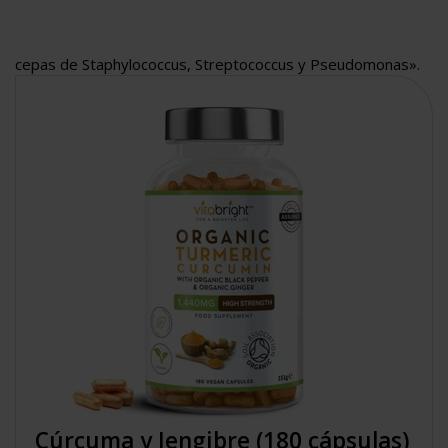
actúa contra diversos patógenos humanos importantes,
como el virus de la gripe, el virus de la hepatitis C, el VIH y
cepas de Staphylococcus, Streptococcus y Pseudomonas».
Cúrcuma y Jengibre (180 cápsulas)