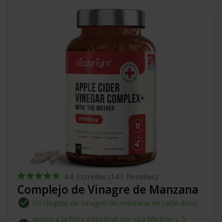
4.8
Estrellas
(147 Reseñas)
Calificado
Complejo de Vinagre de Manzana
4.8
de
Un chupito de vinagre de manzana en cada dosis
5
estrellas
apoyo a la flora intestinal con «La Madre» y 5