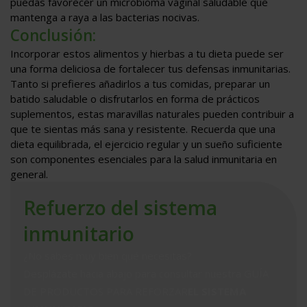
puedas favorecer un microbioma vaginal saludable que
mantenga a raya a las bacterias nocivas.
Conclusión:
Incorporar estos alimentos y hierbas a tu dieta puede ser
una forma deliciosa de fortalecer tus defensas inmunitarias.
Tanto si prefieres añadirlos a tus comidas, preparar un
batido saludable o disfrutarlos en forma de prácticos
suplementos, estas maravillas naturales pueden contribuir a
que te sientas más sana y resistente. Recuerda que una
dieta equilibrada, el ejercicio regular y un sueño suficiente
son componentes esenciales para la salud inmunitaria en
general.
Refuerzo del sistema
inmunitario
¿No sabes muy bien qué necesitas?
Desplázate hacia abajo para consultar nuestra GUÍA
DE PRODUCTOS PARA REFORZAR
EL SISTEMA