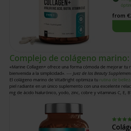
óptim
from €
Complejo de colágeno marino: s
«Marine Collagen+ ofrece una forma cómoda de mejorar tu rut
bienvenida a la simplicidad». ---
Juez de los Beauty Supplemen
El colágeno marino de VitaBright optimiza tu
rutina de bellez
piel radiante en un único suplemento con una excelente relac
mg de ácido hialurónico, yodo, zinc, cobre y vitaminas C, E, B
Calificado
Colág
4.8