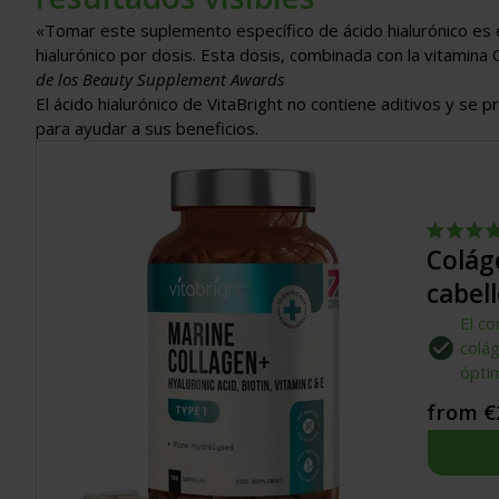
«Tomar este suplemento específico de ácido hialurónico e
hialurónico por dosis. Esta dosis, combinada con la vitamina 
de los Beauty Supplement Awards
El ácido hialurónico de VitaBright no contiene aditivos y se 
para ayudar a sus beneficios.
Calificado
Colág
4.8
de
cabell
5
estrellas
El co
colá
óptim
from €