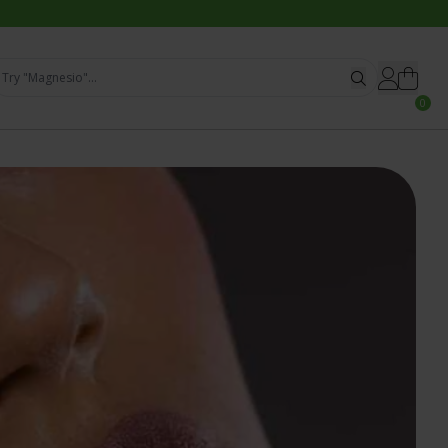
Try "Ashwagandha"...
0