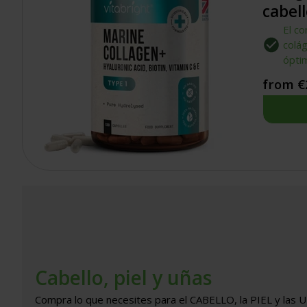
de
cabell
5
estrellas
El co
colá
óptim
from €
Cabello, piel y uñas
Compra lo que necesites para el CABELLO, la PIEL y las 