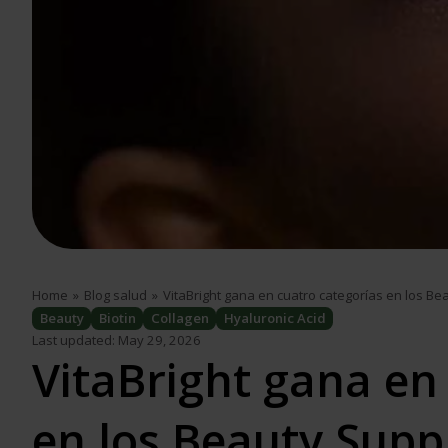
Home
»
Blog salud
»
VitaBright gana en cuatro categorías en los 
Beauty
Biotin
Collagen
Hyaluronic Acid
Last updated: May 29, 2026
VitaBright gana en
en los Beauty Sup