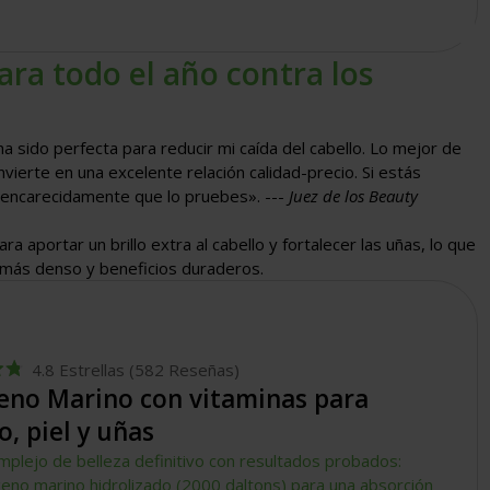
ara todo el año contra los
ha sido perfecta para reducir mi caída del cabello. Lo mejor de
ierte en una excelente relación calidad-precio. Si estás
o encarecidamente que lo pruebes». ---
Juez de los Beauty
a aportar un brillo extra al cabello y fortalecer las uñas, lo que
o más denso y beneficios duraderos.
4.8
Estrellas
(582 Reseñas)
eno Marino con vitaminas para
o, piel y uñas
mplejo de belleza definitivo con resultados probados:
geno marino hidrolizado (2000 daltons) para una absorción