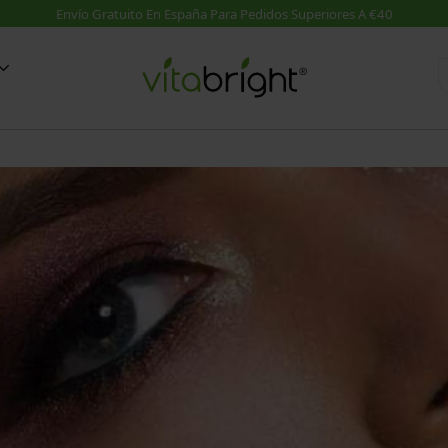
d
Suplementos A-Z
Guías
on MSM
Suplementos A-Z
VER TODO: Blog Salud