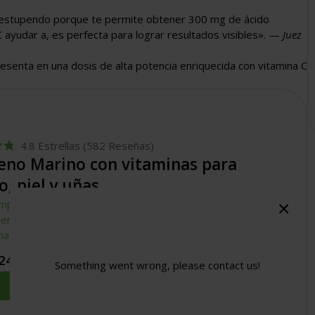
s estupendo porque te permite obtener 300 mg de ácido
C ayudar a, es perfecta para lograr resultados visibles». —
Juez
presenta en una dosis de alta potencia enriquecida con vitamina C
4.8
Estrellas
(582 Reseñas)
eno Marino con vitaminas para
o, piel y uñas
mplejo de belleza definitivo con resultados probados:
geno marino hidrolizado (2000 daltons) para una absorción
a y ácido hialurónico para potenciar aún más sus efectos.
24,99
Something went wrong, please contact us!
Find Out More