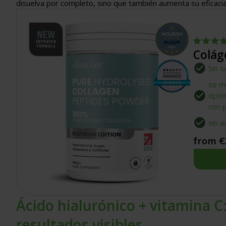
disuelva por completo, sino que también aumenta su eficacia
Calificado
Colág
4.7
de
Sin s
5
estrellas
se me
ópti
con 
sin a
from €
Ácido hialurónico + vitamina C:
resultados visibles