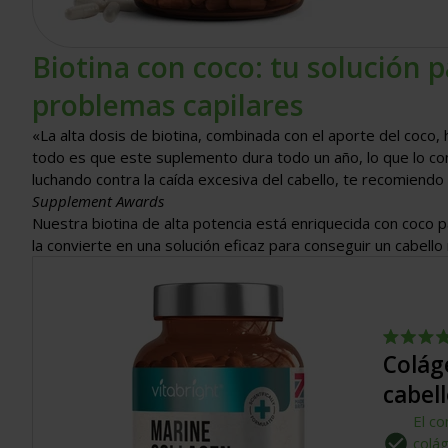
Biotina con coco: tu solución p
problemas capilares
«La alta dosis de biotina, combinada con el aporte del coco, 
todo es que este suplemento dura todo un año, lo que lo conv
luchando contra la caída excesiva del cabello, te recomiend
Supplement Awards
Nuestra biotina de alta potencia está enriquecida con coco par
la convierte en una solución eficaz para conseguir un cabell
Calificado
Colág
4.8
de
cabell
5
estrellas
El co
colá