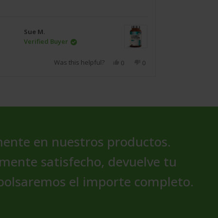
more
about
this
Sue M.
Will
review
Verified Buyer
Was this helpful?
Yes,
No,
0
0
this
people
this
people
review
voted
review
voted
from
yes
from
no
Sue
Sue
M.
M.
was
was
helpful.
not
helpful.
ente en nuestros productos.
lmente satisfecho,
devuelve tu
bolsaremos el importe completo.