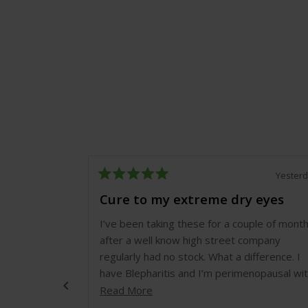
Yester
Rated
5
Cure to my extreme dry eyes
out
of
I’ve been taking these for a couple of mont
5
stars
after a well know high street company
regularly had no stock. What a difference. I
have Blepharitis and I’m perimenopausal wi
acute dry eyes. I’ve been unable to wear
Read
Read More
contact lenses for months. However, after