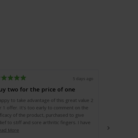
5 days ago
ted
Rated
5
uy two for the price of one
5 Stars
t
out
of
ppy to take advantage of this great value 2
Excellent deli
5
ars
stars
r 1 offer. It's too early to comment on the
quality. I use 
ficacy of the product, purchased to give
products and 
lief to stiff and sore arthritic fingers. I have
experience
six-month supply and will be happy to give a
Read
ead More
rther report in due course. I am hopeful.