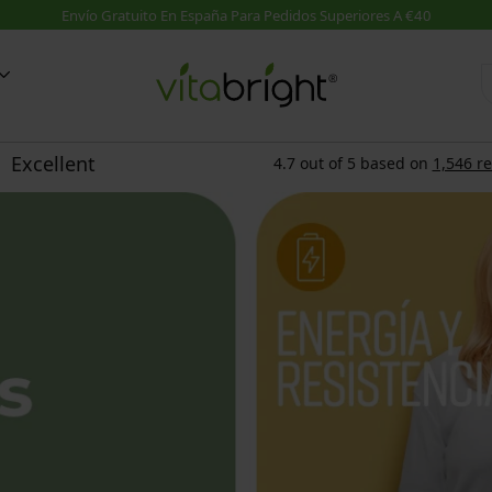
d
Suplementos A-Z
Guías
on MSM
Suplementos A-Z
VER TODO: Blog Salud