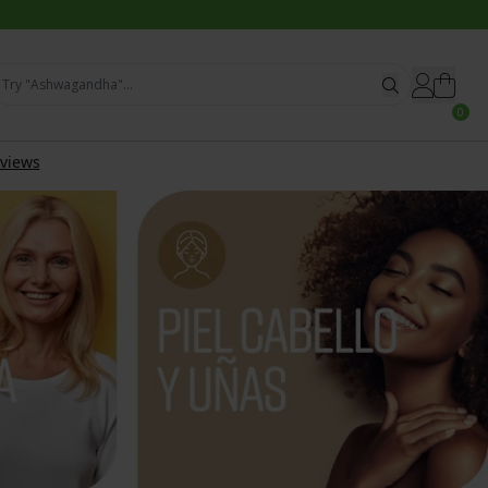
Try "Magnesio"...
0