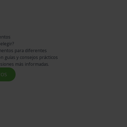
entos
elegir?
mentos para diferentes
con
guías y consejos prácticos
isiones más informadas.
TOS