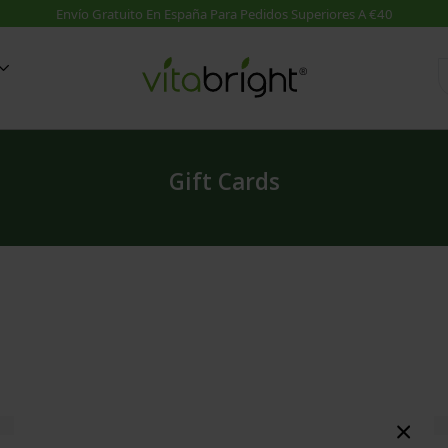
d
Suplementos A-Z
Gift Cards
Guías
on MSM
Suplementos A-Z
VER TODO: Blog Salud