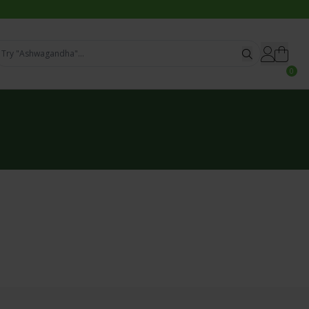
Try "Ashwagandha"...
0