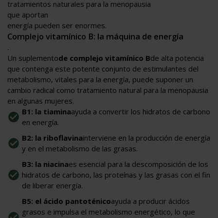
tratamientos naturales para la menopausia
que aportan
energía pueden ser enormes.
Complejo vitamínico B: la máquina de energía
.
Un suplemento
de complejo vitamínico B
de alta potencia
que contenga este potente conjunto de estimulantes del
metabolismo, vitales para la energía, puede suponer un
cambio radical como tratamiento natural para la menopausia
en algunas mujeres.
B1: la tiamina
ayuda a convertir los hidratos de carbono
en energía.
B2: la riboflavina
interviene en la producción de energía
y en el metabolismo de las grasas.
B3: la niacina
es esencial para la descomposición de los
hidratos de carbono, las proteínas y las grasas con el fin
de liberar energía.
B5: el ácido pantoténico
ayuda a producir ácidos
grasos e impulsa el metabolismo energético, lo que