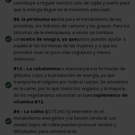
contribuye a regular nuestro ciclo de vigilia y sueño para
que la energía llegue en el momento adecuado.
B6: la piridoxina es
vital para el metabolismo de las
proteínas, los hidratos de carbono y las grasas. Para los
síntomas de la menopausia, a veces se combina
con
aceite de onagra, ya que
juntos pueden ayudar a
equilibrar las hormonas de las mujeres y a que los
periodos sean un poco más regulares y menos
dolorosos.
B12 – La cobalamina
es esencial para la formación de
glóbulos rojos y la producción de energía, ya que
transporta el oxígeno por todo el cuerpo. Se encuentra
en la carne, por lo que todos los veganos y la mayoría
de los vegetarianos necesitan un buen
suplemento de
vitamina B12
.
B4 – La colina {
{3732457}} interviene en el
metabolismo energético y la función cerebral. Los
niveles bajos de colina pueden provocar olvidos y
dificultades para concentrarse.