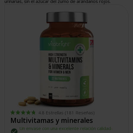
urinarias, sin el azúcar del zumo de arándanos rojos.
4.8
Estrellas
(181 Reseñas)
Calificado
Multivitamas y minerales
4.8
de
Un envase con una excelente relación calidad-
5