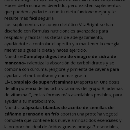
Hacer dieta nunca es divertido, pero existen suplementos
que pueden ayudarte a que tu dieta funcione mejor y te
resulte más fácil seguirla.
Los suplementos de apoyo dietético VitaBright se han
diseñado con fórmulas nutricionales avanzadas para
respaldar y facilitar las dietas de adelgazamiento,
ayudándote a controlar el apetito y a mantener la energía
mientras sigues la dieta y haces ejercicio.
Nuestro
«Complejo digestivo de vinagre de sidra de
manzana
» ralentiza la absorción de carbohidratos y se
combina con cúrcuma, jengibre y pimienta de cayena para
ayudar a el metabolismo y quemar grasa.
El
«Complejo de supervitaminas B»
aporta un Una dosis
de alta potencia de las ocho vitaminas del grupo B, además
de vitamina C, en las formas más asimilables posibles, para
ayudar a tu metabolismo.
Nuestras
cápsulas blandas de aceite de semillas de
cáñamo prensado en frío
aportan una proteína vegetal
completa que contiene los nueve aminoácidos esenciales y
la proporción ideal de ácidos grasos omega-3 esenciales,