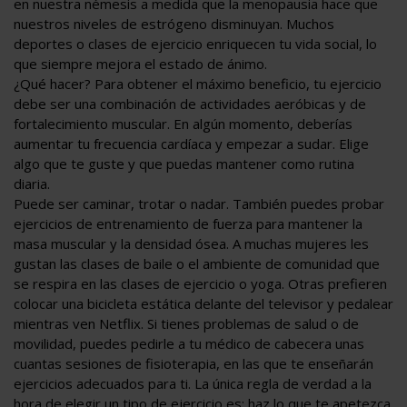
en nuestra némesis a medida que la menopausia hace que
nuestros niveles de estrógeno disminuyan. Muchos
deportes o clases de ejercicio enriquecen tu vida social, lo
que siempre mejora el estado de ánimo.
¿Qué hacer? Para obtener el máximo beneficio, tu ejercicio
debe ser una combinación de actividades aeróbicas y de
fortalecimiento muscular. En algún momento, deberías
aumentar tu frecuencia cardíaca y empezar a sudar. Elige
algo que te guste y que puedas mantener como rutina
diaria.
Puede ser caminar, trotar o nadar. También puedes probar
ejercicios de entrenamiento de fuerza para mantener la
masa muscular y la densidad ósea. A muchas mujeres les
gustan las clases de baile o el ambiente de comunidad que
se respira en las clases de ejercicio o yoga. Otras prefieren
colocar una bicicleta estática delante del televisor y pedalear
mientras ven Netflix. Si tienes problemas de salud o de
movilidad, puedes pedirle a tu médico de cabecera unas
cuantas sesiones de fisioterapia, en las que te enseñarán
ejercicios adecuados para ti. La única regla de verdad a la
hora de elegir un tipo de ejercicio es: haz lo que te apetezca.