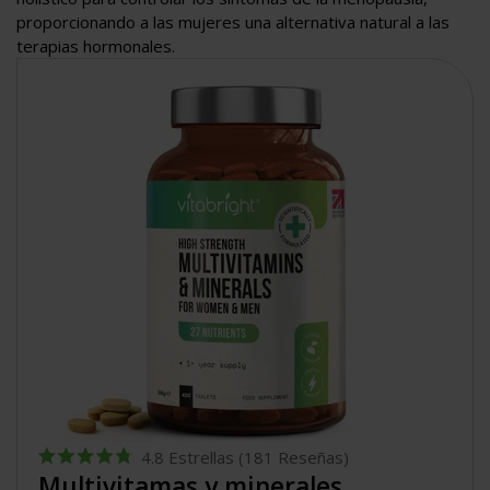
proporcionando a las mujeres una alternativa natural a las
terapias hormonales.
4.8
Estrellas
(181 Reseñas)
Calificado
Multivitamas y minerales
4.8