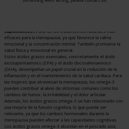
Something went wrong, please contact us!
menopausia que aportan calma y
concentración
. Incorporar
a
la dieta
alimentos ricos en omega-3 o
suplementos
es uno de los tratamientos naturales más
eficaces para la menopausia, ya que favorece la calma
emocional y la concentración mental. También promueve la
salud física y emocional en general.
Estos ácidos grasos esenciales, concretamente el ácido
eicosapentaenoico (EPA) y el ácido docosahexaenoico
(DHA), desempeñan un papel crucial en la reducción de la
inflamación y en el mantenimiento de la salud cardíaca. Para
las mujeres que atraviesan la menopausia, los omega-3
pueden contribuir al alivio de síntomas comunes como los
cambios de humor, la irritabilidad y el dolor articular.
Además, los ácidos grasos omega-3 se han relacionado con
una mejora de la función cognitiva, lo que puede ser
relevante, ya que los cambios hormonales durante la
menopausia pueden afectar a las capacidades cognitivas.
Los ácidos grasos omega-3 abundan en el pescado azul,