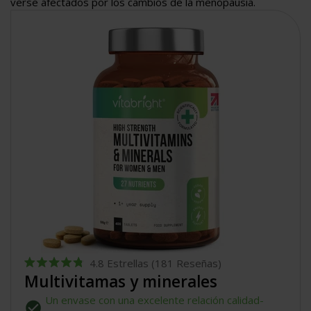
verse afectados por los cambios de la menopausia.
4.8
Estrellas
(181 Reseñas)
Calificado
Multivitamas y minerales
4.8
de
Un envase con una excelente relación calidad-
5