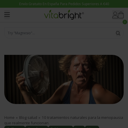
Ir directamente al contenido
0
Try "Ashwagandha"...
Home
»
Blog salud
»
10 tratamientos naturales para la menopausia
que realmente funcionan