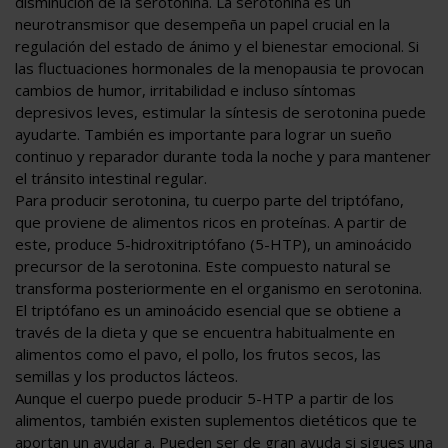
disminución de la serotonina. La serotonina es un
neurotransmisor que desempeña un papel crucial en la
regulación del estado de ánimo y el bienestar emocional. Si
las fluctuaciones hormonales de la menopausia te provocan
cambios de humor, irritabilidad e incluso síntomas
depresivos leves, estimular la síntesis de serotonina puede
ayudarte. También es importante para lograr un sueño
continuo y reparador durante toda la noche y para mantener
el tránsito intestinal regular.
Para producir serotonina, tu cuerpo parte del triptófano,
que proviene de alimentos ricos en proteínas. A partir de
este, produce 5-hidroxitriptófano (5-HTP), un aminoácido
precursor de la serotonina. Este compuesto natural se
transforma posteriormente en el organismo en serotonina.
El triptófano es un aminoácido esencial que se obtiene a
través de la dieta y que se encuentra habitualmente en
alimentos como el pavo, el pollo, los frutos secos, las
semillas y los productos lácteos.
Aunque el cuerpo puede producir 5-HTP a partir de los
alimentos, también existen suplementos dietéticos que te
aportan un ayudar a. Pueden ser de gran ayuda si sigues una