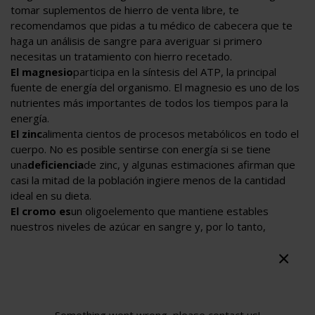
tomar suplementos de hierro de venta libre, te
recomendamos que pidas a tu médico de cabecera que te
haga un análisis de sangre para averiguar si primero
necesitas un tratamiento con hierro recetado.
El magnesio
participa en la síntesis del ATP, la principal
fuente de energía del organismo. El magnesio es uno de los
nutrientes más importantes de todos los tiempos para la
energía.
El zinc
alimenta cientos de procesos metabólicos en todo el
cuerpo. No es posible sentirse con energía si se tiene
una
deficiencia
de zinc, y algunas estimaciones afirman que
casi la mitad de la población ingiere menos de la cantidad
ideal en su dieta.
El cromo es
un oligoelemento que mantiene estables
nuestros niveles de azúcar en sangre y, por lo tanto,
nuestros niveles de energía. Es muy valorado entre las
personas que siguen una dieta por su capacidad para reducir
los antojos de azúcar y ayudar a la energía.
Ácidos grasos omega-3: los
tratamientos naturales para la