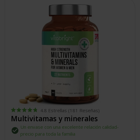
4.8
Estrellas
(181 Reseñas)
Calificado
Multivitamas y minerales
4.8
de
Un envase con una excelente relación calidad-
5
estrellas
precio para toda la familia